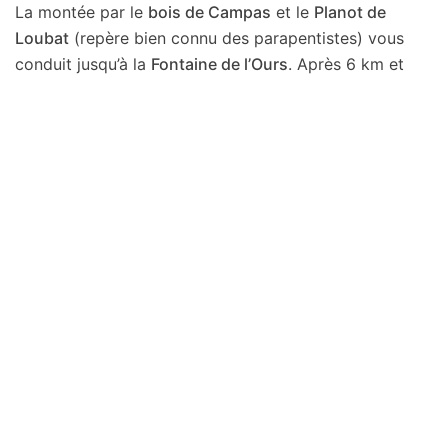
La montée par le
bois de Campas
et le
Planot de
Loubat
(repère bien connu des parapentistes) vous
conduit jusqu’à la
Fontaine de l’Ours
. Après 6 km et
déjà 800 m de D+, les jambes sont chaudes !
🏔️
Des crêtes à couper le souffle
La suite du parcours grimpe vers la
cabane de
RoquePi
, où la forêt s’efface pour laisser place aux
alpages. Le sentier devient plus roulant avant un
dernier effort jusqu’au
col des Passagers (1470 m)
,
belvédère naturel sur les montagnes ariégeoises.
Un moment de pure montagne : air vif, silence,
horizon.
Puis, la descente vous conduit vers le légendaire
col
du Portet d’Aspet
, avant de plonger dans la
vallée de la
Bellongue
. En longeant la
Bouigane
, charmante rivière
à truites, vous rejoignez
Saint-Lary
, puis
Augirein
pour