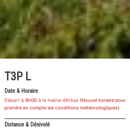
T3P L
Date & Horaire
Départ à
8h00
à la mairie d’Arbas
(Nouvel horaire pour
prendre en compte les conditions météorologiques)
Distance & Dénivelé